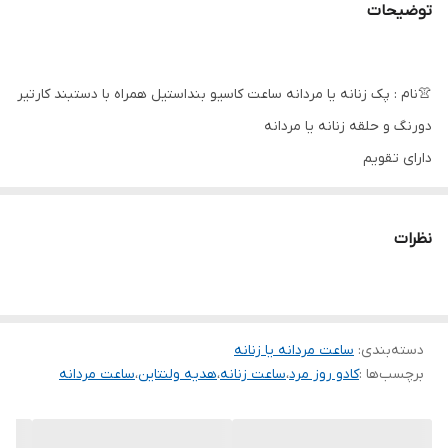
توضیحات
👚نام : پک زنانه یا مردانه ساعت کاسیو بنداستیل همراه با دستبند کارتیر
دورنگ و حلقه زنانه یا مردانه
دارای تقویم
کیفیت‌ عالی
درجه یک
نظرات
دارای جعبه کادویی بالشتک دار
شش ماه گارانتی موتور ( کارت گارانتی همراه با سفارش شما ارسال خواهد
شد )
👗پرفروش
دسته‌بندی
:
ساعت مردانه یا زنانه
برچسب‌ها :
کادو روز مرد
،
ساعت زنانه
،
هدیه ولنتاین
،
ساعت مردانه
کاری متفاوت😍
👗کاری شیک و جذاب 🔥😘❤️