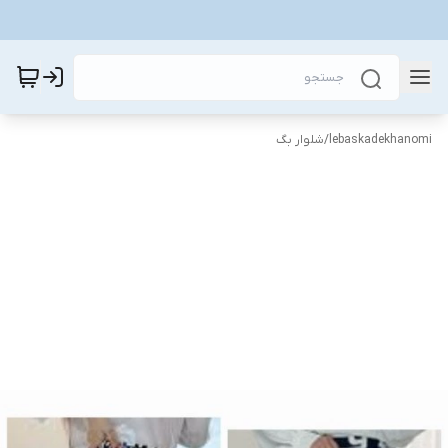
lebaskadekhanomi
/
شلوار بگ