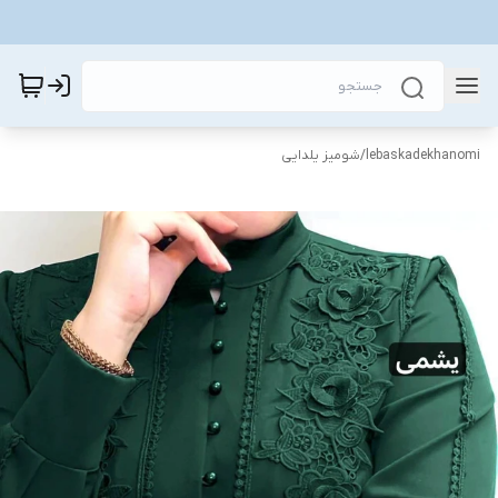
lebaskadekhanomi
/
شومیز یلدایی