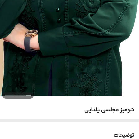
شومیز مجلسی یلدایی
توضیحات