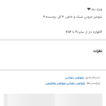
ویژه یلدا♥️
شومیز مزونی شیک و خاص ⚜️گل برجسته⚜️
#قواره دار از سایز40 تا 54#
💥جنس الیزه مصری اعلا گرم بالا
نظرات
خرج کار گیپور گل برجسته ترک وارداتی دوخته شده 💥
فوقالعاده باکیفیت
رنگبندی
دسته‌بندی
:
شومیز یلدایی
زیتونی /نسکافه ای/مشکی/یشمی/سفید/موشی/ بادمجونی /کاربنی/
برچسب‌ها :
شومیز یلدایی
،
شومیز مجلسی
قرمز/زرشکی/اجری
✅دکمه ها همرنگ شومیز و باز میشود