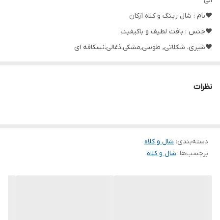
الی
❤️نام : شال رینگ و کلاه آرکان
❤️جنس : بافت لطیف و باکیفیت
❤️شیری، شکلاتی, طوسی,مشکی،ذغالی،نسکافه ای
❤️سایز ها : _
نظرات
🌹قد رینگ حدود ۷۰ سانت
🌹قطر کلاه حدود۳۰ سانت
دسته‌بندی
:
شال و کلاه
برچسب‌ها :
شال و کلاه
🔴متفاوت با نمونه فیک دیگر همکاران 🔴